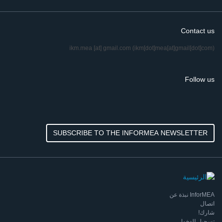
Contact us
ikm.mea
[at]
gmail.com
(ikm[dot]mea[at]gmail[dot]com)
Follow us
SUBSCRIBE TO THE INFORMEA NEWSLETTER
InforMEA نبذة عن
اتصال
شارك!
تسجيل الدخول