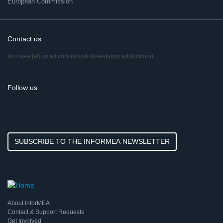
European Commission
Contact us
ikm.mea
[at]
gmail.com
(ikm[dot]mea[at]gmail[dot]com)
Follow us
SUBSCRIBE TO THE INFORMEA NEWSLETTER
About InforMEA
Contact & Support Requests
Get Involved