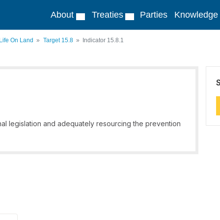
About
Treaties
Parties
Knowledge
 Life On Land
Target 15.8
Indicator 15.8.1
nal legislation and adequately resourcing the prevention