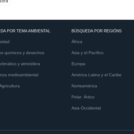
sora
DA POR TEMA AMBIENTAL
BÚSQUEDA POR REGIÓNS
sidad
África
os químicos y desechos
Asia y el Pacífico
limático y atmósfera
Europa
nza medioambiental
América Latina y el Caribe
 Agricultura
Norteamérica
Polar: Ártico
Asia Occidental