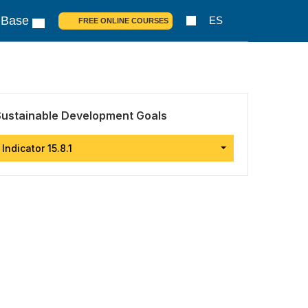
 Base
ES
FREE ONLINE COURSES
Sustainable Development Goals
Indicator 15.8.1