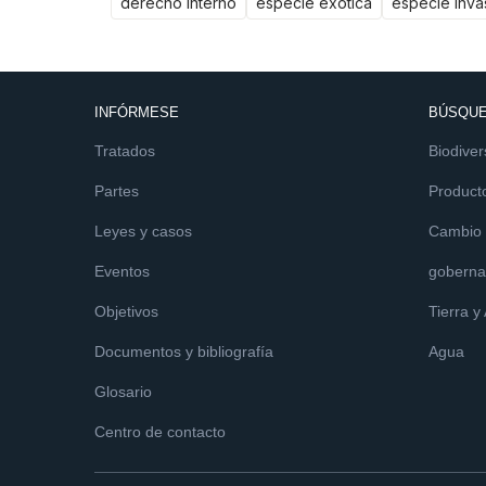
derecho interno
especie exótica
especie inva
INFÓRMESE
BÚSQUE
Tratados
Biodiver
Partes
Product
Leyes y casos
Cambio c
Eventos
goberna
Objetivos
Tierra y
Documentos y bibliografía
Agua
Glosario
Centro de contacto