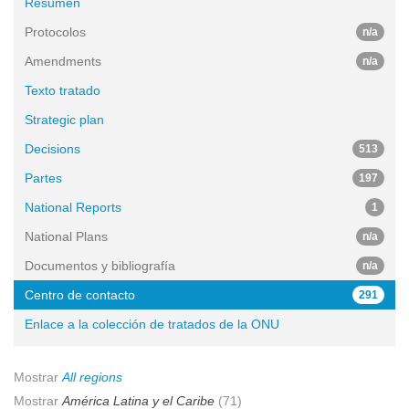
Resumen
Protocolos
n/a
Amendments
n/a
Texto tratado
Strategic plan
Decisions
513
Partes
197
National Reports
1
National Plans
n/a
Documentos y bibliografía
n/a
Centro de contacto
291
Enlace a la colección de tratados de la ONU
Mostrar
All regions
Mostrar
América Latina y el Caribe
(71)