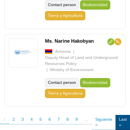
Contact person
Biodiversidad
Tierra y Agricultura
Ms. Narine Hakobyan
Armenia
Deputy Head of Land and Underground
Resources Policy
Ministry of Environment
Contact person
Biodiversidad
Tierra y Agricultura
Pagination
Página
1
Page
2
Page
3
Page
4
Page
5
Page
6
Page
7
Page
8
Page
9
…
Siguiente
Siguiente
Last
Last
actual
página
>
page
»