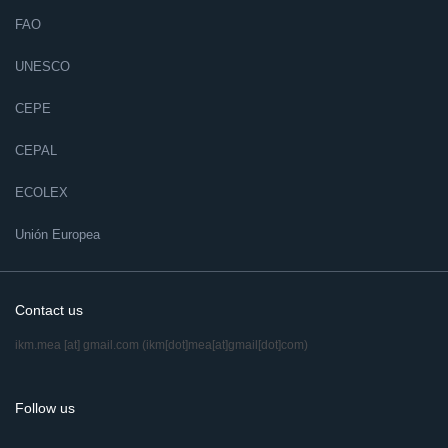
FAO
UNESCO
CEPE
CEPAL
ECOLEX
Unión Europea
Contact us
ikm.mea
[at]
gmail.com
(ikm[dot]mea[at]gmail[dot]com)
Follow us