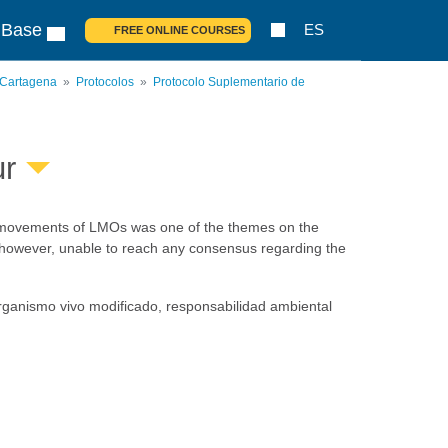
 Base
ES
FREE ONLINE COURSES
 Cartagena
Protocolos
Protocolo Suplementario de
ur
ry movements of LMOs was one of the themes on the
, however, unable to reach any consensus regarding the
organismo vivo modificado, responsabilidad ambiental