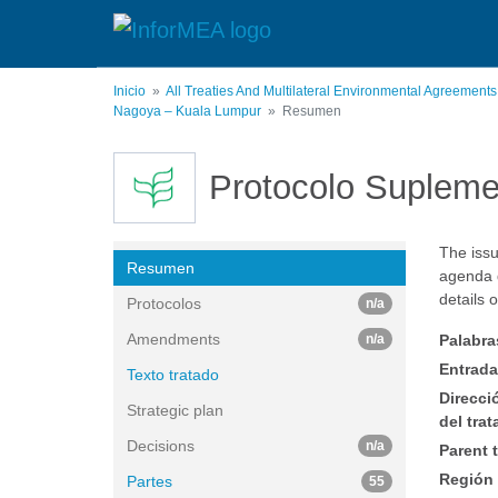
Pasar
al
contenido
principal
Inicio
All Treaties And Multilateral Environmental Agreement
Nagoya – Kuala Lumpur
Resumen
Protocolo Supleme
The issu
Resumen
agenda d
details o
Protocolos
n/a
Amendments
n/a
Palabra
Entrada
Texto tratado
Direcci
Strategic plan
del tra
Decisions
n/a
Parent t
Región
Partes
55