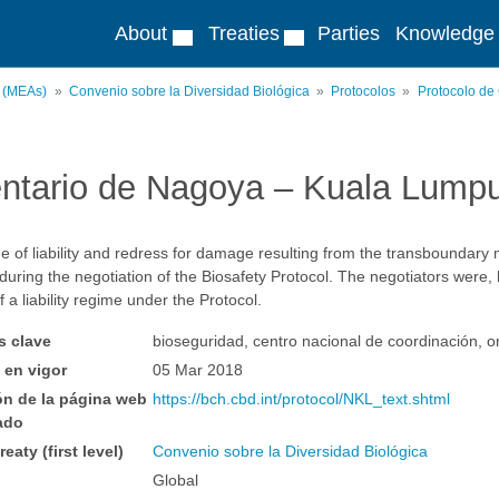
About
Treaties
Parties
Knowledge
s (MEAs)
Convenio sobre la Diversidad Biológica
Protocolos
Protocolo de
ntario de Nagoya – Kuala Lump
e of liability and redress for damage resulting from the transbounda
uring the negotiation of the Biosafety Protocol. The negotiators were
f a liability regime under the Protocol.
s clave
bioseguridad, centro nacional de coordinación, 
 en vigor
05 Mar 2018
ón de la página web
https://bch.cbd.int/protocol/NKL_text.shtml
tado
reaty (first level)
Convenio sobre la Diversidad Biológica
Global