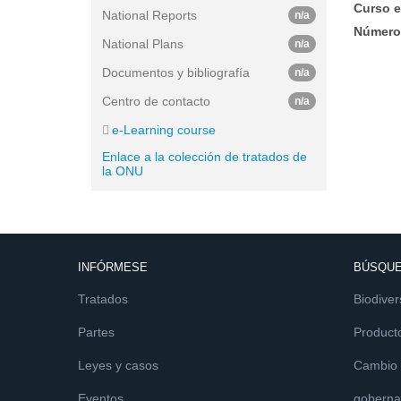
Curso e
National Reports
n/a
Número 
National Plans
n/a
Documentos y bibliografía
n/a
Centro de contacto
n/a
e-Learning course
Enlace a la colección de tratados de
la ONU
INFÓRMESE
BÚSQUE
Tratados
Biodiver
Partes
Product
Leyes y casos
Cambio c
Eventos
goberna