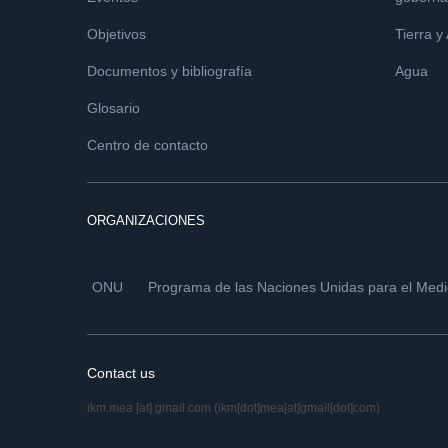
Objetivos
Tierra y
Documentos y bibliografía
Agua
Glosario
Centro de contacto
ORGANIZACIONES
ONU
Programa de las Naciones Unidas para el Med
Contact us
ikm.mea
[at]
gmail.com
(ikm[dot]mea[at]gmail[dot]com)