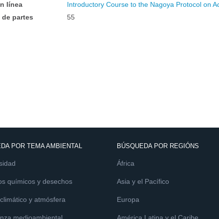
n línea
Introductory Course to the Nagoya Protocol on 
de partes
55
DA POR TEMA AMBIENTAL
BÚSQUEDA POR REGIÓNS
sidad
África
os químicos y desechos
Asia y el Pacífico
limático y atmósfera
Europa
nza medioambiental
América Latina y el Caribe