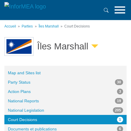
Aller
au
contenu
principal
Accueil
Parties
Îles Marshall
Court Decisions
Îles Marshall
Map and Sites list
Party Status
30
Action Plans
3
National Reports
19
National Legislation
205
Court Decisions
1
Documents et publications
6