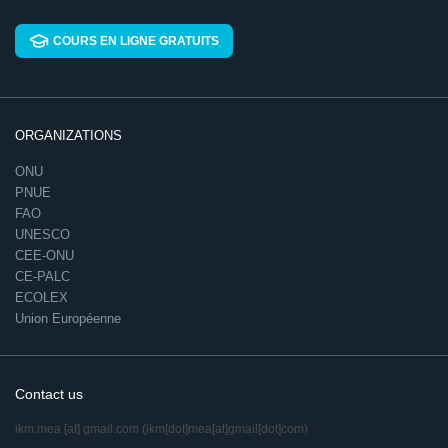
COURS EN LIGNE GRATUITS
ORGANIZATIONS
ONU
PNUE
FAO
UNESCO
CEE-ONU
CE-PALC
ECOLEX
Union Européenne
Contact us
ikm.mea
[at]
gmail.com
(ikm[dot]mea[at]gmail[dot]com)