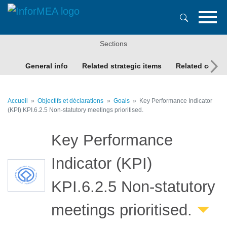
Aller
au
contenu
principal
Sections
General info
Related strategic items
Related conte
Accueil
Objectifs et déclarations
Goals
Key Performance Indicator
(KPI) KPI.6.2.5 Non-statutory meetings prioritised.
Key Performance
Indicator (KPI)
KPI.6.2.5 Non-statutory
meetings prioritised.