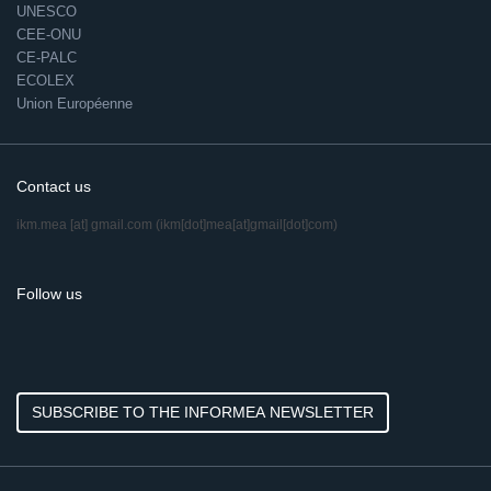
UNESCO
CEE-ONU
CE-PALC
ECOLEX
Union Européenne
Contact us
ikm.mea
[at]
gmail.com
(ikm[dot]mea[at]gmail[dot]com)
Follow us
SUBSCRIBE TO THE INFORMEA NEWSLETTER