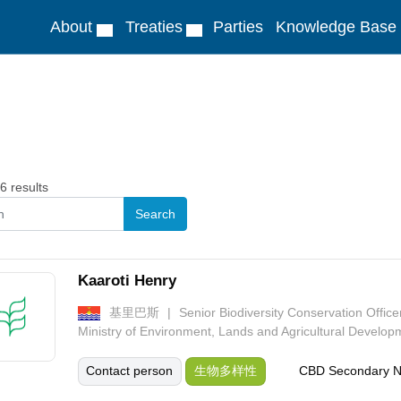
About
Treaties
Parties
Knowledge Base
 results
Kaaroti Henry
基里巴斯
Senior Biodiversity Conservation Office
Ministry of Environment, Lands and Agricultural Develo
Contact person
生物多样性
CBD Secondary 