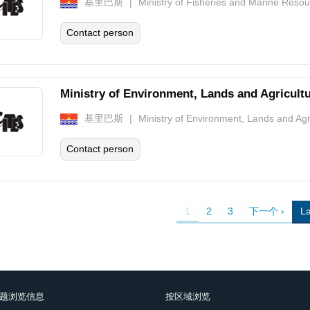
基里巴斯
Ministry of Fisheries and Marine Res
Contact person
Ministry of Environment, Lands and Agricult
基里巴斯
Ministry of Environment, Lands and Ag
Contact person
tion
当
1
Page
2
Page
3
下
下一个 ›
La
La
前
一
p
页
页
题浏览信息
按区域浏览