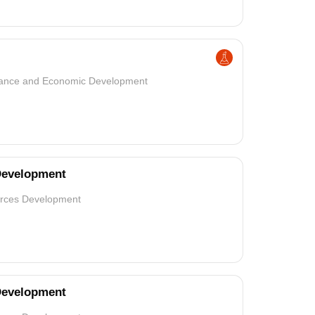
inance and Economic Development
 Development
ources Development
 Development