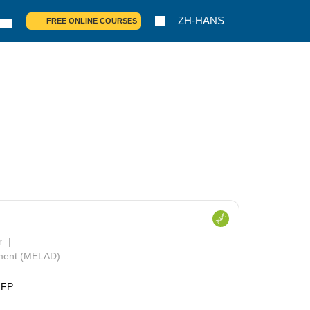
ZH-HANS
FREE ONLINE COURSES
r
pment (MELAD)
NFP