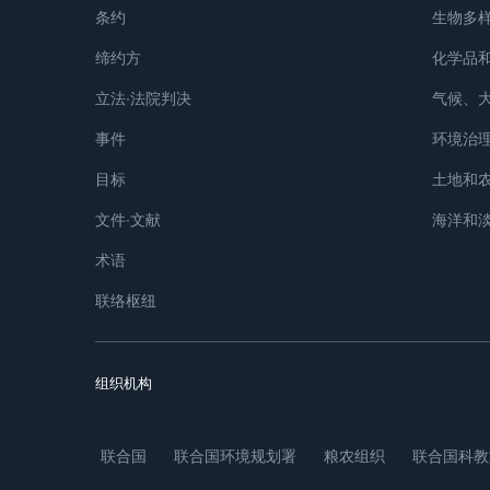
条约
生物多
缔约方
化学品
立法∙法院判决
气候、
事件
环境治
目标
土地和
文件∙文献
海洋和
术语
联络枢纽
组织机构
联合国
联合国环境规划署
粮农组织
联合国科教