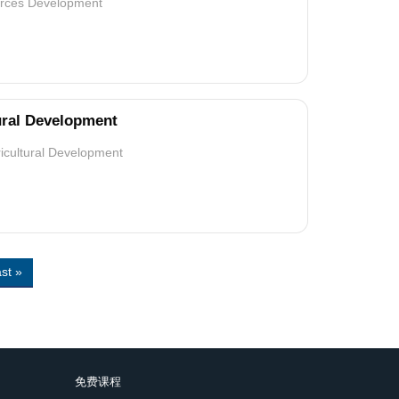
ources Development
ural Development
ricultural Development
st
st »
age
免费课程