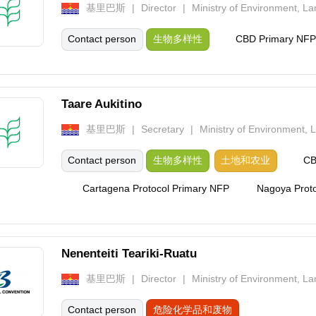
基里巴斯
Director
Ministry of Environment, L
Contact person
生物多样性
CBD Primary NFP
Taare Aukitino
基里巴斯
Secretary
Ministry of Environment,
Contact person
生物多样性
土地和农业
CB
Cartagena Protocol Primary NFP
Nagoya Proto
Nenenteiti Teariki-Ruatu
基里巴斯
Director
Ministry of Environment, L
Contact person
危险化学品和废物