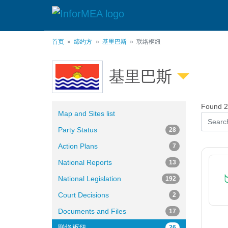
跳
转
到
主
首页
缔约方
基里巴斯
联络枢纽
要
内
容
基里巴斯
Found 26
Map and Sites list
Party Status
28
Action Plans
7
National Reports
13
National Legislation
192
Court Decisions
2
Documents and Files
17
联络枢纽
26