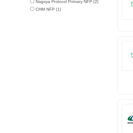
Nagoya Protocol Primary NFP
(2)
CHM NFP
(1)