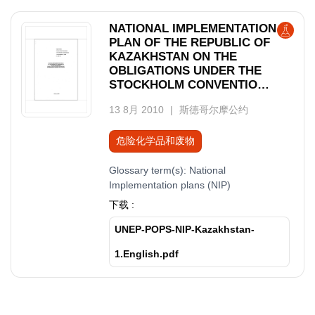
NATIONAL IMPLEMENTATION
PLAN OF THE REPUBLIC OF
KAZAKHSTAN ON THE
OBLIGATIONS UNDER THE
STOCKHOLM CONVENTION
ON PERSISTENT ORGANIC
13 8月 2010
斯德哥尔摩公约
POLLUTANTS
危险化学品和废物
Glossary term(s):
National
Implementation plans (NIP)
下载 :
UNEP-POPS-NIP-Kazakhstan-
1.English.pdf