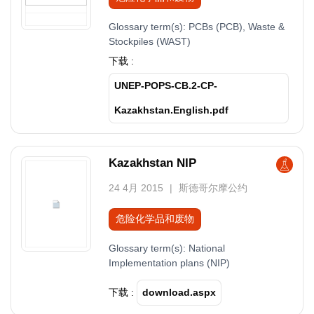
Glossary term(s):
PCBs (PCB), Waste &
Stockpiles (WAST)
下载 :
UNEP-POPS-CB.2-CP-
Kazakhstan.English.pdf
Kazakhstan NIP
24 4月 2015
斯德哥尔摩公约
危险化学品和废物
Glossary term(s):
National
Implementation plans (NIP)
下载 :
download.aspx