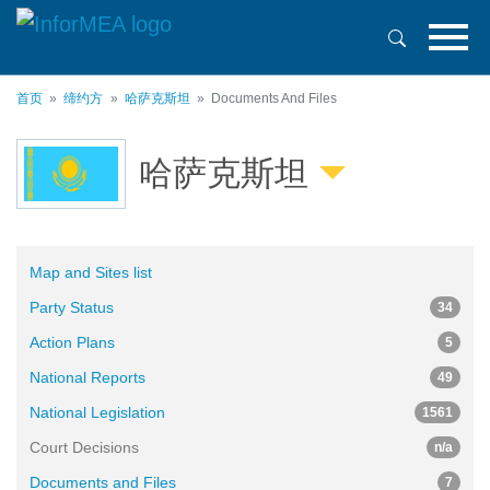
跳
转
到
主
首页
缔约方
哈萨克斯坦
Documents And Files
要
内
容
哈萨克斯坦
Map and Sites list
Party Status
34
Action Plans
5
National Reports
49
National Legislation
1561
Court Decisions
n/a
Documents and Files
7