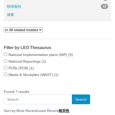
联络枢纽
32
摘要
Filter by LEO Thesaurus
National Implementation plans (NIP)
(5)
National Reportings
(1)
PCBs (PCB)
(1)
Waste & Stockpiles (WAST)
(1)
Found 7 results
Sort by:
Most Recent
Least Recent
相关性