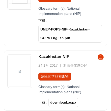
Glossary term(s):
National
Implementation plans (NIP)
下载 :
UNEP-POPS-NIP-Kazakhstan-
COP4.English.pdf
Kazakhstan NIP
24 1月 2017
斯德哥尔摩公约
危险化学品和废物
Glossary term(s):
National
Implementation plans (NIP)
下载 :
download.aspx