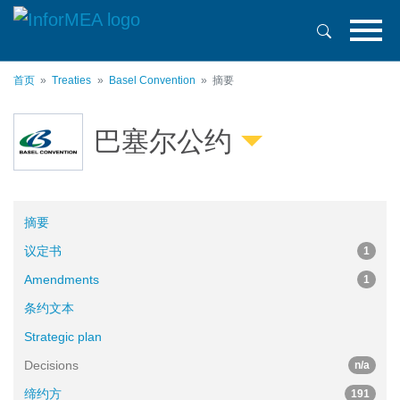
跳
转
到
主
首页
Treaties
Basel Convention
摘要
要
内
容
巴塞尔公约
摘要
议定书
1
Amendments
1
条约文本
Strategic plan
Decisions
n/a
缔约方
191