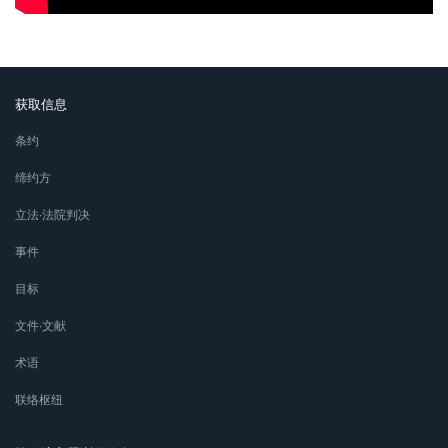
获取信息
条约
缔约方
立法∙法院判决
事件
目标
文件∙文献
术语
联络枢纽