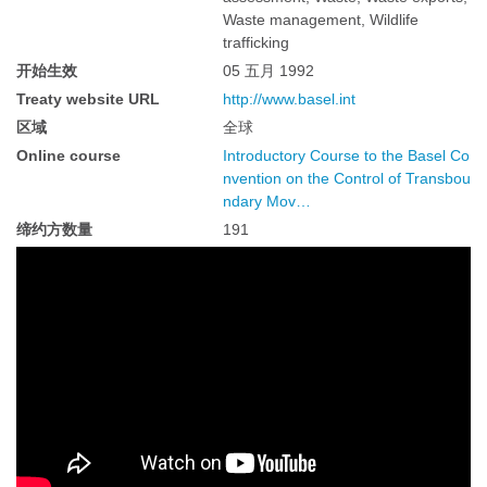
Waste management, Wildlife
trafficking
开始生效
05 五月 1992
Treaty website URL
http://www.basel.int
区域
全球
Online course
Introductory Course to the Basel Co
nvention on the Control of Transbou
ndary Mov…
缔约方数量
191