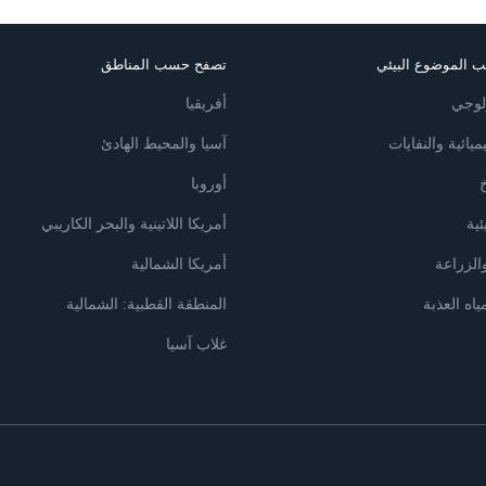
 الموضوع البيئي
تصفح حسب المناطق
ولوجي
أفريقيا
ميائية والنفايات
آسيا والمحيط الهادئ
خ
أوروبا
ئية
أمريكا اللاتينية والبحر الكاريبي
الزراعة
أمريكا الشمالية
ياه العذبة
المنطقة القطبية: الشمالية
غلاب آسيا