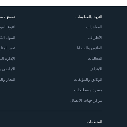
التزود بالمعلومات
تصفح حسب
المعاهدات
لتنوع البي
الأطراف
المواد الكي
القانون والقضايا
تغير المنا
الفعاليات
الإدارة البي
الأهداف
الأراضي و
الوثائق والمؤلفات
البحار والم
مسرد مصطلحات
مركز جهات الاتصال
المنظمات