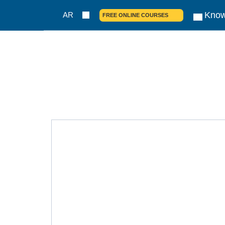
Know
AR
FREE ONLINE COURSES