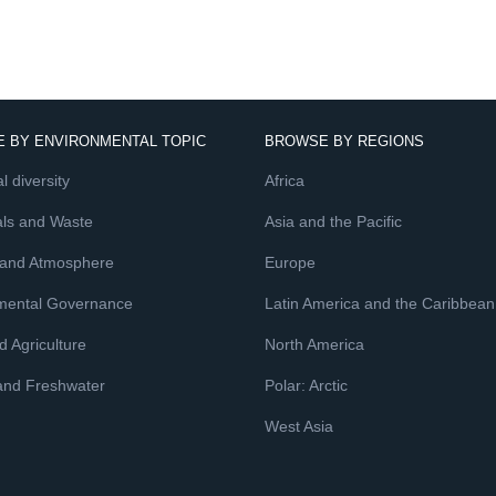
 BY ENVIRONMENTAL TOPIC
BROWSE BY REGIONS
l diversity
Africa
ls and Waste
Asia and the Pacific
 and Atmosphere
Europe
mental Governance
Latin America and the Caribbean
 Agriculture
North America
and Freshwater
Polar: Arctic
West Asia