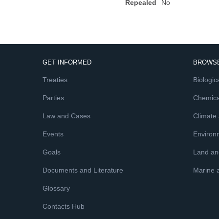
Repealed
No
GET INFORMED
BROWSE
Treaties
Biologica
Parties
Chemica
Law and Cases
Climate
Events
Environ
Goals
Land and
Documents and Literature
Marine 
Glossary
Contacts Hub