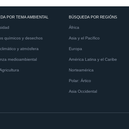
DA POR TEMA AMBIENTAL
BÚSQUEDA POR REGIÓNS
sidad
África
os químicos y desechos
Asia y el Pacífico
limático y atmósfera
Europa
nza medioambiental
América Latina y el Caribe
 Agricultura
Norteamérica
Polar: Ártico
Asia Occidental