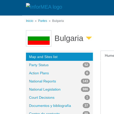
Pasar
al
contenido
principal
Inicio
Partes
Bulgaria
Bulgaria
Humed
Map and Sites list
Party Status
52
Action Plans
6
National Reports
143
National Legislation
986
Court Decisions
1
Documentos y bibliografía
37
Centro de contacto
55