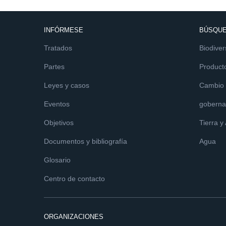
INFÓRMESE
BÚSQUE
Tratados
Biodiver
Partes
Product
Leyes y casos
Cambio c
Eventos
goberna
Objetivos
Tierra y
Documentos y bibliografía
Agua
Glosario
Centro de contacto
ORGANIZACIONES