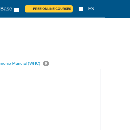
 Base
ES
FREE ONLINE COURSES
trimonio Mundial (WHC)
9