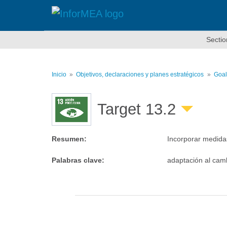
Pasar
al
contenido
principal
Sectio
Inicio
Objetivos, declaraciones y planes estratégicos
Goal
Target 13.2
Resumen
:
Incorporar medidas
Palabras clave
:
adaptación al camb