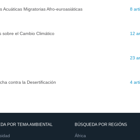
 Acuáticas Migratorias Afro-euroasiáticas
8 ar
 sobre el Cambio Climático
12 a
23 a
ha contra la Desertificación
4 ar
DA POR TEMA AMBIENTAL
BÚSQUEDA POR REGIÓNS
sidad
África