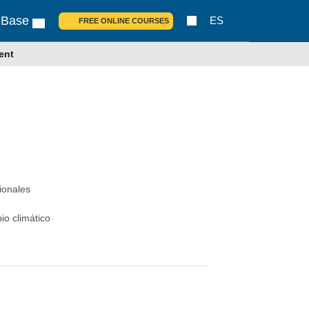
 Base
ES
FREE ONLINE COURSES
ent
cionales
io climático