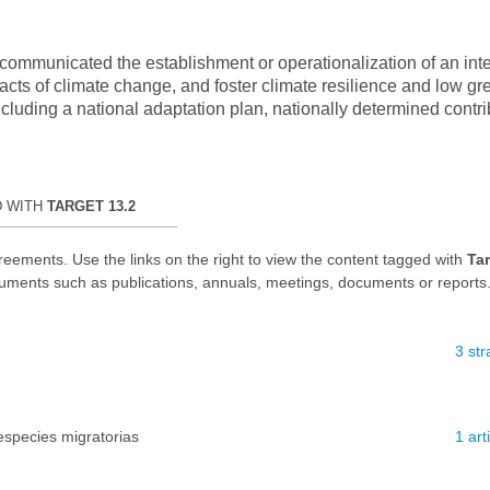
 communicated the establishment or operationalization of an int
impacts of climate change, and foster climate resilience and low
cluding a national adaptation plan, nationally determined contr
D WITH
TARGET 13.2
reements. Use the links on the right to view the content tagged with
Tar
uments such as publications, annuals, meetings, documents or reports
3 str
especies migratorias
1 art