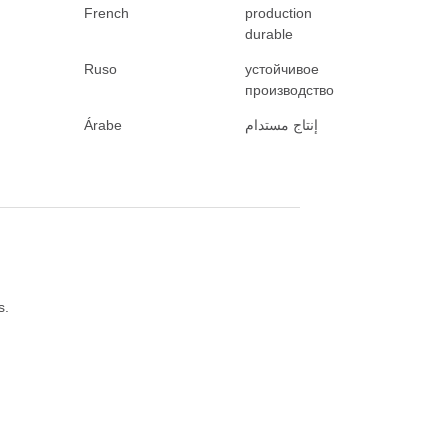
French
production
durable
Ruso
устойчивое
производство
Árabe
إنتاج مستدام
s.