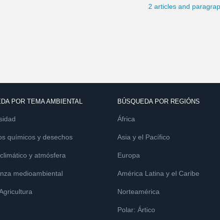
2 articles and paragra
DA POR TEMA AMBIENTAL
BÚSQUEDA POR REGIÓNS
sidad
África
os químicos y desechos
Asia y el Pacífico
limático y atmósfera
Europa
nza medioambiental
América Latina y el Caribe
 Agricultura
Norteamérica
Polar: Ártico