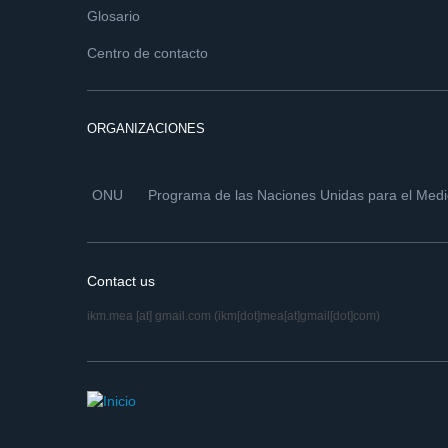
Glosario
Centro de contacto
ORGANIZACIONES
ONU
Programa de las Naciones Unidas para el Med
Contact us
ikm.mea
[at]
gmail.com
(ikm[dot]mea[at]gmail[dot]com)