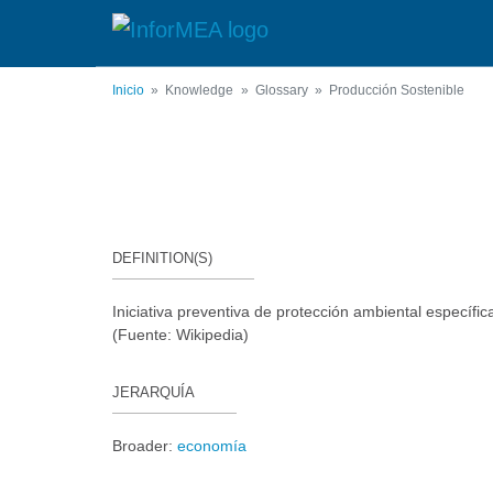
Pasar
al
contenido
principal
Inicio
Knowledge
Glossary
Producción Sostenible
DEFINITION(S)
Iniciativa preventiva de protección ambiental específi
(Fuente: Wikipedia)
JERARQUÍA
Broader:
economía