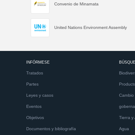
Convenio de Minamata
United Nations Environment Assembly
INFÓRMESE
BÚSQUE
Tratados
Biodiver
Partes
Product
Leyes y casos
Cambio c
Eventos
goberna
Objetivos
Tierra y
Documentos y bibliografía
Agua