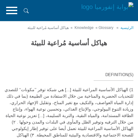
تجاوز
إلى
المحتوى
الرئيسي
الرئيسية
Knowledge
Glossary
هياكل أساسية مُراعية للبيئة
هياكل أساسية مُراعية للبيئة
DEFINITION(S)
1) الهياكل الأساسية المراعية للبيئة [...] هي شبكة توفر ’’مكونات‘‘ للتصدي
للتحديات الحضرية والمناخية من خلال الاستفادة من الطبيعة (بما في ذلك
إدارة المياه العواصف، والتكيف مع تغير المناخ، وتقليل الإجهاد الحراري،
وزيادة التنوع البيولوجي، والإنتاج الغذائي، وتحسين نوعية الهواء، وإنتاج
الطاقة المستدامة، والمياه النقية، والتربة السليمة، [...] تعزيز نوعية الحياة
من خلال الترفيه وتوفير الظل والمأوى في البلدات والمدن وحولها . ٢)
الهياكل الأساسية المراعية للبيئة تعمل أيضا على توفير إطار إيكولوجي
للصحة الاجتماعية والاقتصادية والبيئية للمناطق المحيطة. ٣) الهياكل