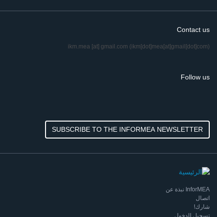
Contact us
ikm.mea
[at]
gmail.com
(ikm[dot]mea[at]gmail[dot]com)
Follow us
SUBSCRIBE TO THE INFORMEA NEWSLETTER
InforMEA نبذة عن
اتصال
شارك!
تسجيل الدخول