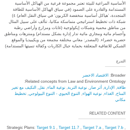
الأساسية المراعية للبيئة تعتبر مجموعة فرعية من الهياكل الأساسية
المستدامة والقادرة على الصمود (في سياق الهياكل الأساسية للطاقة
المتجددة، ’هياكل أساسية منخفضة الكربون‘ في سياق النقل العام) ٤)
شبكة ذات تخطيط استراتيجي متماسكة مكانيا، تتألف على سبيل المثال
من مناطق محمية وشبكات إيكولوجية (غابات ومزارع وأراضي رطبة
وأجسام مائية ومجاري مائية تدار إدارة بشكل مستدام) ومنتزهات ومناطق
حضرية خضراء. (المصدر: معاني مختلفة مجمعة من ويكيبيديا والموقع
الشبكي للاتفاقية المتعلقة بحماية جبال الكاربات وكفالة تنميتها المستدامة)
التدرج
Broader:
الاقتصاد الاخضر
Related concepts from Law and Environment Ontology:
طاقة
الإدارة
أثر ضار
نوعية التربة
نوعية الماء
نقل
التكيف مع تغير
المناخ
الغذاء
نوعية الهواء
التنوع الحيوي - التنوع البيولوجي
تخطيط
مكاني
RELATED CONTENT
Strategic Plans:
Target 9.1
Target 11.7
Target 7.a
Target 7.b