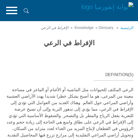
تجاوز
إلى
المحتوى
الرئيسي
الرئيسية
Knowledge
Glossary
الإفراط في الرعي
الإفراط في الرعي
DEFINITION(S)
الرعي المكثف للحيوانات مثل الماشية أو الأغنام أو الماعز في مساحة
معينة من المرعى، هو ما أصبح يشكل خطرا شديدا يهدد الأراضي العشبية
وأراضي المراعي حول العالم. وهناك العديد من العوامل التي تؤدي إلى
الإفراط في الرعي، مما يؤدي إلى تدهور التربة وإلى أن تصبح عرضة
للتعرية بفعل الرياح والمطر بل والتصحر. والضغوط الأساسية التي تؤدي
إلى الإفراط في الرعي على نطاق واسع هي الحاجة إلى زيادة حجم وعدد
الرؤوس في القطعان لإنتاج المزيد من الغذاء لعدد متزايد من السكان،
وتحويل أراضي المراعي التقليدية إلى مزارع تزرع فيها المحاصيل النقدية.