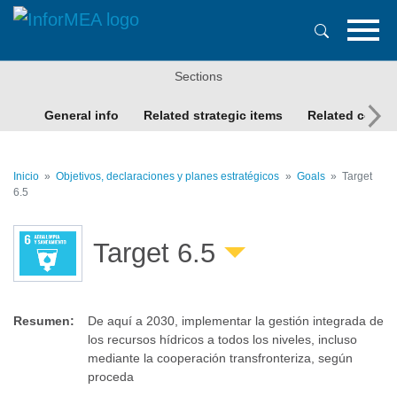
Pasar
al
contenido
principal
Sections
General info
Related strategic items
Related conte
Inicio
Objetivos, declaraciones y planes estratégicos
Goals
Target
6.5
Target 6.5
Resumen
:
De aquí a 2030, implementar la gestión integrada de
los recursos hídricos a todos los niveles, incluso
mediante la cooperación transfronteriza, según
proceda