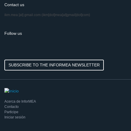
Contact us
ikm.mea
[at]
gmail.com
(ikm[dot]mea[at]gmail[dot]com)
Follow us
SUBSCRIBE TO THE INFORMEA NEWSLETTER
Acerca de InforMEA
Contacto
Participe
Iniciar sesión