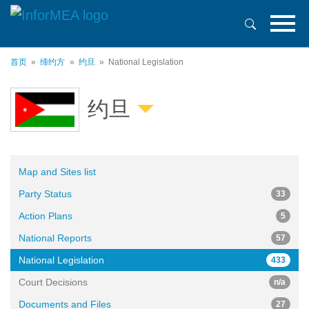
跳
转
到
主
首页
缔约方
约旦
National Legislation
要
内
容
约旦
Map and Sites list
Party Status
33
Action Plans
5
National Reports
57
National Legislation
433
Court Decisions
n/a
Documents and Files
27