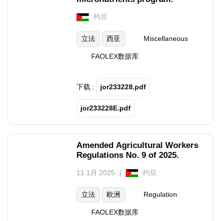
约旦
立法
西亚
Miscellaneous
FAOLEX数据库
下载 :
jor233228.pdf
jor233228E.pdf
Amended Agricultural Workers
Regulations No. 9 of 2025.
11 1月 2025
约旦
立法
欧洲
Regulation
FAOLEX数据库