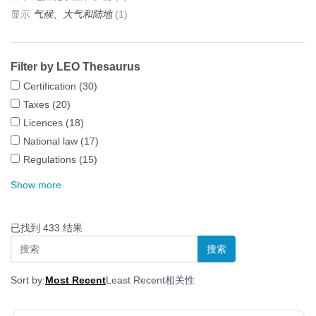
显示
气候、大气和陆地
(1)
Filter by LEO Thesaurus
Certification
(30)
Taxes
(20)
Licences
(18)
National law
(17)
Regulations
(15)
Show more
已找到 433 结果
Sort by:
Most Recent
Least Recent
相关性