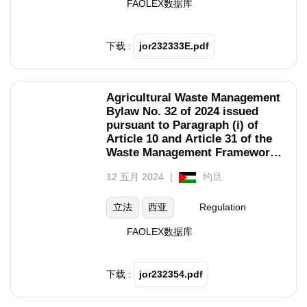
FAOLEX数据库
下载 :
jor232333E.pdf
Agricultural Waste Management
Bylaw No. 32 of 2024 issued
pursuant to Paragraph (i) of
Article 10 and Article 31 of the
Waste Management Framework
Law No. 16 of 2020.
12 五月 2024
约旦
立法
西亚
Regulation
FAOLEX数据库
下载 :
jor232354.pdf