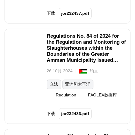
下载 :
jor232437.pdf
Regulations No. 84 of 2024 for
the Regulation and Monitoring of
Slaughterhouses within the
Boundaries of the Greater
Amman Municipality issued
pursuant to clause 23 of
26 10月 2024
约旦
Paragraph (A) of Article 13,
Paragraph (T) of Article 15, and
Paragraph (A) of Article 35 of
立法
亚洲和太平洋
the Greater Amman Municipality
Regulation
FAOLEX数据库
Law No. 18 of 2021.
下载 :
jor232436.pdf