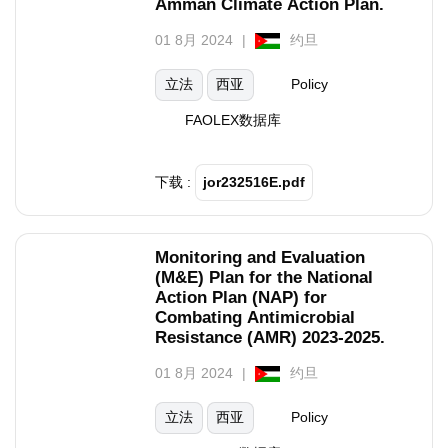
Amman Climate Action Plan.
01 8月 2024
约旦
立法
西亚
Policy
FAOLEX数据库
下载 :
jor232516E.pdf
Monitoring and Evaluation
(M&E) Plan for the National
Action Plan (NAP) for
Combating Antimicrobial
Resistance (AMR) 2023-2025.
01 8月 2024
约旦
立法
西亚
Policy