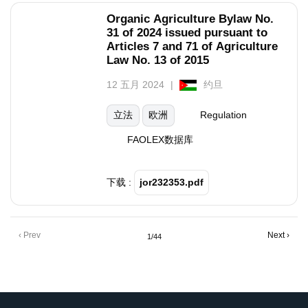
Organic Agriculture Bylaw No.
31 of 2024 issued pursuant to
Articles 7 and 71 of Agriculture
Law No. 13 of 2015
12 五月 2024
约旦
立法
欧洲
Regulation
FAOLEX数据库
下载 :
jor232353.pdf
Pagination
Previous
‹ Prev
下
Next ›
1/44
page
一
页