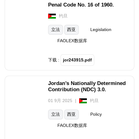
Penal Code No. 16 of 1960.
约旦
立法
西亚
Legislation
FAOLEX数据库
下载 :
jor243915.pdf
Jordan’s Nationally Determined
Contribution (NDC) 3.0.
01 9月 2025
约旦
立法
西亚
Policy
FAOLEX数据库