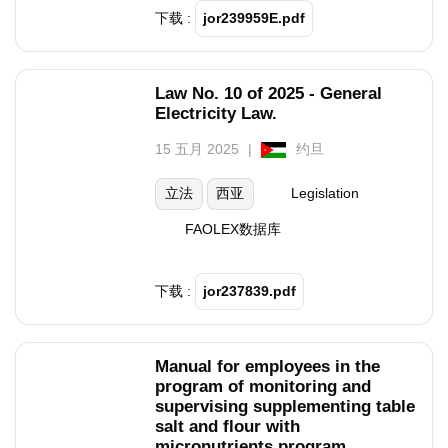
下载 :
jor239959E.pdf
Law No. 10 of 2025 - General
Electricity Law.
15 五月 2025
约旦
立法
西亚
Legislation
FAOLEX数据库
下载 :
jor237839.pdf
Manual for employees in the
program of monitoring and
supervising supplementing table
salt and flour with
micronutrients program.