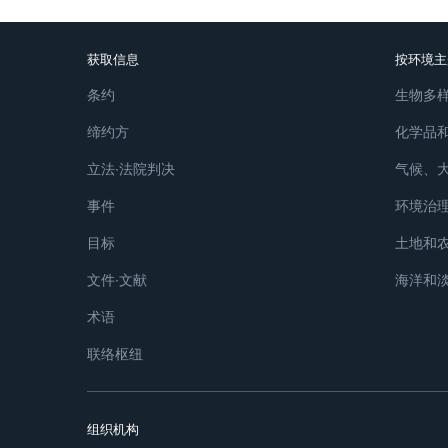
获取信息
按环境主
条约
生物多
缔约方
化学品
立法∙法院判决
气候、
事件
环境治
目标
土地和
文件∙文献
海洋和
术语
联络枢纽
组织机构