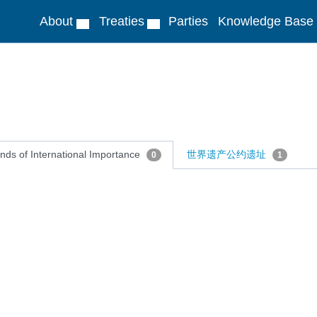
About
Treaties
Parties
Knowledge Base
nds of International Importance
世界遗产公约遗址
0
1