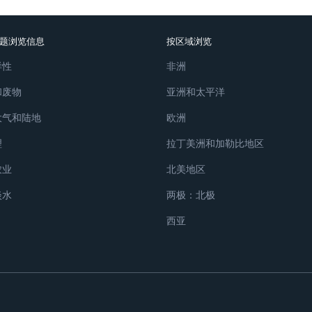
题浏览信息
按区域浏览
样性
非洲
和废物
亚洲和太平洋
大气和陆地
欧洲
理
拉丁美洲和加勒比地区
农业
北美地区
淡水
两极：北极
西亚