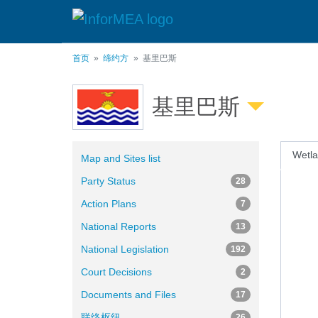
跳
转
到
主
首页
缔约方
基里巴斯
要
内
容
基里巴斯
Wetla
Map and Sites list
Party Status
28
Action Plans
7
National Reports
13
National Legislation
192
Court Decisions
2
Documents and Files
17
联络枢纽
26