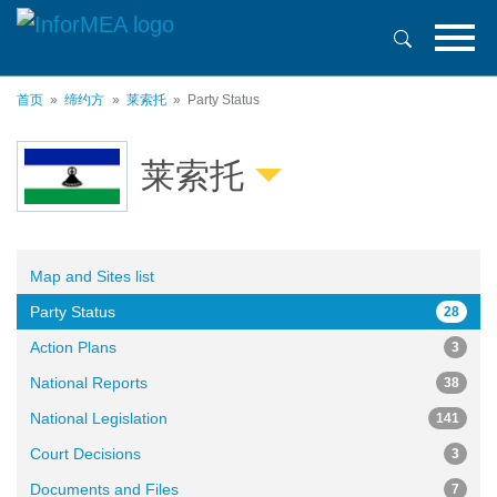
跳
转
到
主
首页
缔约方
莱索托
Party Status
要
内
容
莱索托
Map and Sites list
Party Status
28
Action Plans
3
National Reports
38
National Legislation
141
Court Decisions
3
Documents and Files
7