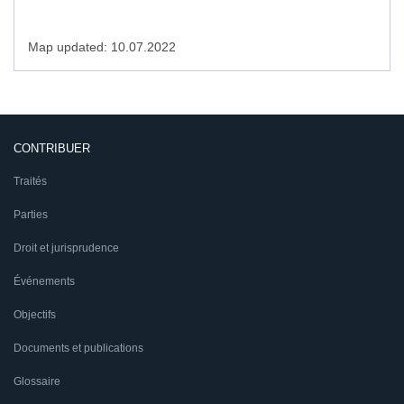
Map updated: 10.07.2022
CONTRIBUER
Traités
Parties
Droit et jurisprudence
Événements
Objectifs
Documents et publications
Glossaire