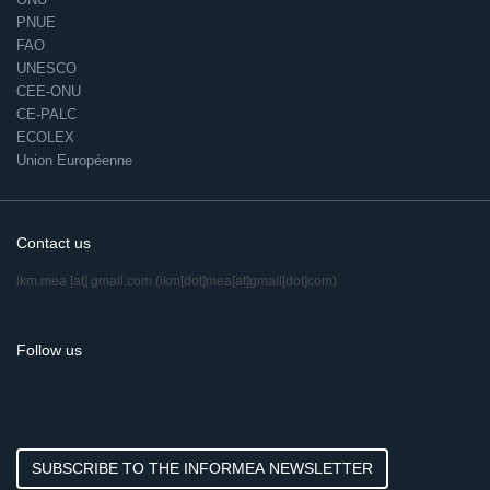
PNUE
FAO
UNESCO
CEE-ONU
CE-PALC
ECOLEX
Union Européenne
Contact us
ikm.mea
[at]
gmail.com
(ikm[dot]mea[at]gmail[dot]com)
Follow us
SUBSCRIBE TO THE INFORMEA NEWSLETTER