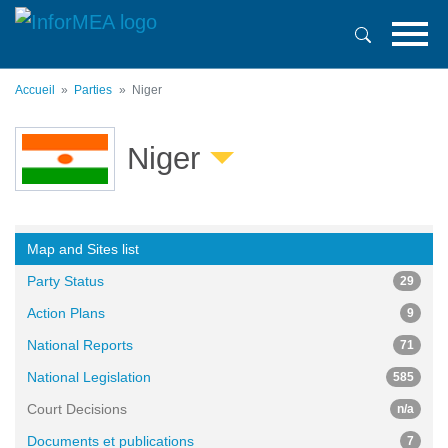
Aller
au
contenu
principal
Accueil
Parties
Niger
Niger
Map and Sites list
Party Status
29
Action Plans
9
National Reports
71
National Legislation
585
Court Decisions
n/a
Documents et publications
7