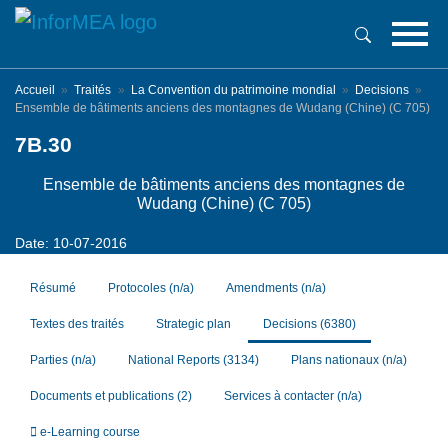
Aller
au
contenu
principal
Accueil
Traités
La Convention du patrimoine mondial
Decisions
Ensemble de bâtiments anciens des montagnes de Wudang (Chine) (C 705)
7B.30
Ensemble de bâtiments anciens des montagnes de
Wudang (Chine) (C 705)
Date: 10-07-2016
Résumé
Protocoles
(n/a)
Amendments
(n/a)
Textes des traités
Strategic plan
Decisions
(6380)
Parties
(n/a)
National Reports
(3134)
Plans nationaux
(n/a)
Documents et publications
(2)
Services à contacter
(n/a)
e-Learning course