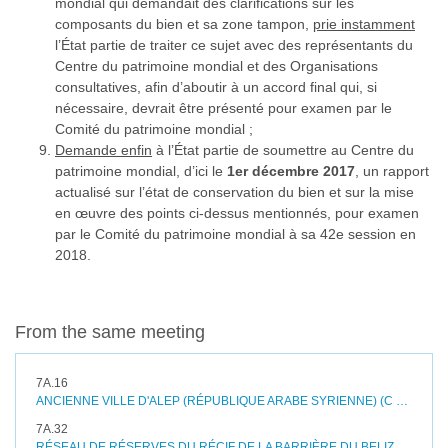
mondial qui demandait des clarifications sur les
composants du bien et sa zone tampon,
prie instamment
l’État partie de traiter ce sujet avec des représentants du
Centre du patrimoine mondial et des Organisations
consultatives, afin d’aboutir à un accord final qui, si
nécessaire, devrait être présenté pour examen par le
Comité du patrimoine mondial ;
Demande enfin
à l’État partie de soumettre au Centre du
patrimoine mondial, d’ici le
1er décembre 2017
, un rapport
actualisé sur l’état de conservation du bien et sur la mise
en œuvre des points ci-dessus mentionnés, pour examen
par le Comité du patrimoine mondial à sa 42e session en
2018.
From the same meeting
7A.16
ANCIENNE VILLE D'ALEP (RÉPUBLIQUE ARABE SYRIENNE) (C 21)
7A.32
RÉSEAU DE RÉSERVES DU RÉCIF DE LA BARRIÈRE DU BELIZE (BELIZE) (N 764)