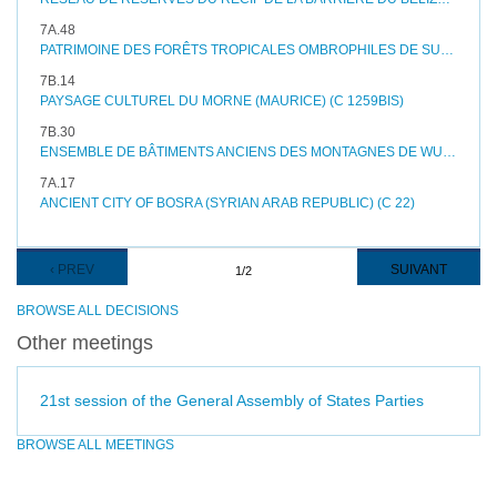
7A.48
PATRIMOINE DES FORÊTS TROPICALES OMBROPHILES DE SUMATRA (INDONÉSIE) (N 1167)
7B.14
PAYSAGE CULTUREL DU MORNE (MAURICE) (C 1259BIS)
7B.30
ENSEMBLE DE BÂTIMENTS ANCIENS DES MONTAGNES DE WUDANG (CHINE) (C 705)
7A.17
ANCIENT CITY OF BOSRA (SYRIAN ARAB REPUBLIC) (C 22)
Pagination
PAGE
‹ PREV
PAGE
SUIVANT
1/2
PRÉCÉDENTE
SUIVANTE
BROWSE ALL DECISIONS
Other meetings
21st session of the General Assembly of States Parties
Pagination
BROWSE ALL MEETINGS
PAGE
‹
PAGE
SUIVANT
PRÉCÉDENTE
PREV
SUIVANTE
›