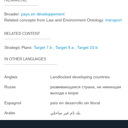
HIÉRARCHIE
Broader:
pays en développement
Related concepts from Law and Environment Ontology:
transport
RELATED CONTENT
Strategic Plans:
Target 7.b
Target 9.a
Target 10.b
IN OTHER LANGUAGES
Anglais
Landlocked developing countries
Russe
развивающаяся страна, не имеющая
выхода к морю
Espagnol
país en desarrollo sin litoral
Arabe
بلد نام غير ساحلي