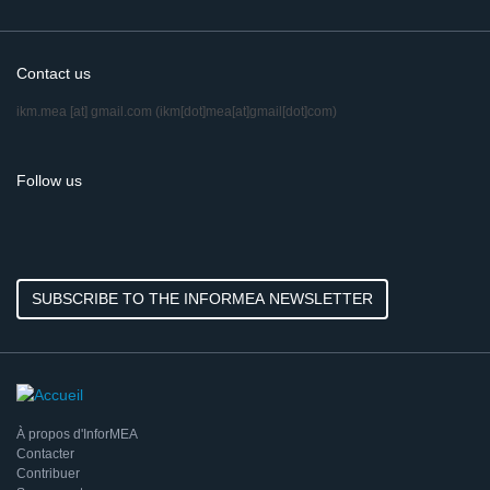
Contact us
ikm.mea
[at]
gmail.com
(ikm[dot]mea[at]gmail[dot]com)
Follow us
SUBSCRIBE TO THE INFORMEA NEWSLETTER
À propos d'InforMEA
Contacter
Contribuer