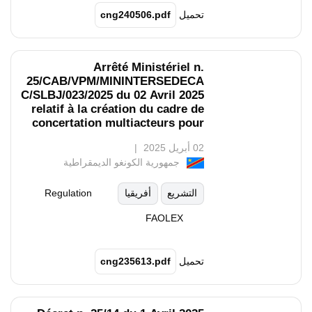
تحميل
cng240506.pdf
Arrêté Ministériel n.
25/CAB/VPM/MININTERSEDECA
C/SLBJ/023/2025 du 02 Avril 2025
relatif à la création du cadre de
concertation multiacteurs pour
la mise en oeuvre de la loi n.
02 أبريل 2025
22/030 du 15 Juillet 2022 portant
جمهورية الكونغو الديمقراطية
protection et promotion des
droits des peuples autochtones
pygmées.
التشريع
أفريقيا
Regulation
FAOLEX
تحميل
cng235613.pdf