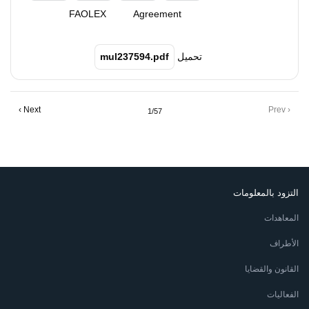
FAOLEX
Agreement
تحميل
mul237594.pdf
Pagination
Next
Next ›
Previous
‹ Prev
1/57
page
page
التزود بالمعلومات
المعاهدات
الأطراف
القانون والقضايا
الفعاليات