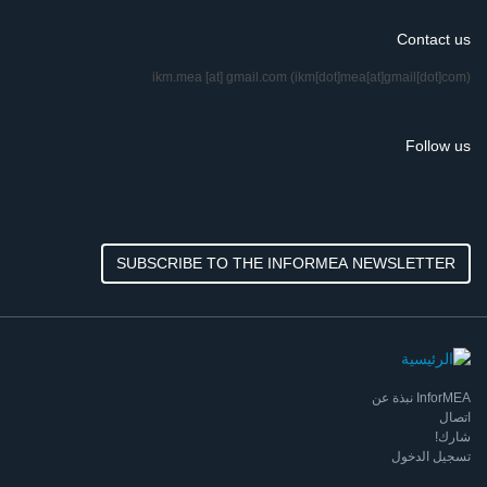
Contact us
ikm.mea
[at]
gmail.com
(ikm[dot]mea[at]gmail[dot]com)
Follow us
SUBSCRIBE TO THE INFORMEA NEWSLETTER
InforMEA نبذة عن
اتصال
شارك!
تسجيل الدخول