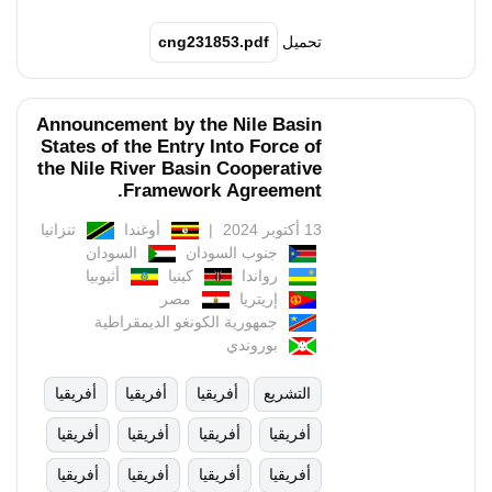
تحميل
cng231853.pdf
Announcement by the Nile Basin
States of the Entry Into Force of
the Nile River Basin Cooperative
Framework Agreement.
13 أكتوبر 2024
أوغندا
تنزانيا
جنوب السودان
السودان
رواندا
كينيا
أثيوبيا
إريتريا
مصر
جمهورية الكونغو الديمقراطية
بوروندي
التشريع
أفريقيا
أفريقيا
أفريقيا
أفريقيا
أفريقيا
أفريقيا
أفريقيا
أفريقيا
أفريقيا
أفريقيا
أفريقيا