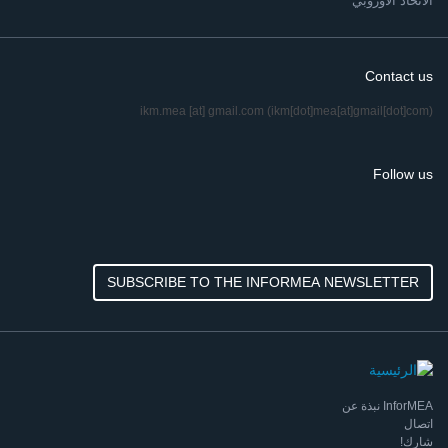
الاتحاد الأوروبي
Contact us
ikm.mea
[at]
gmail.com
(ikm[dot]mea[at]gmail[dot]com)
Follow us
SUBSCRIBE TO THE INFORMEA NEWSLETTER
InforMEA نبذة عن
اتصال
شارك!